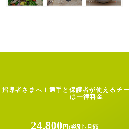
指導者さまへ！選手と保護者が使える
チ
は一律料金
24,800
円(税別)/月額